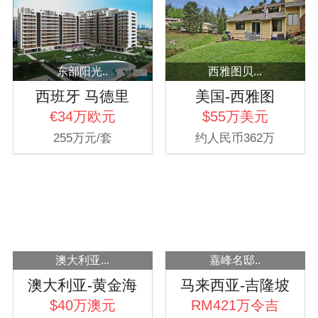
东部阳光..
西雅图贝...
西班牙 马德里
美国-西雅图
€34万欧元
$55万美元
255万元/套
约人民币362万
澳大利亚...
嘉峰名邸..
澳大利亚-黄金海
马来西亚-吉隆坡
岸
$40万澳元
RM421万令吉