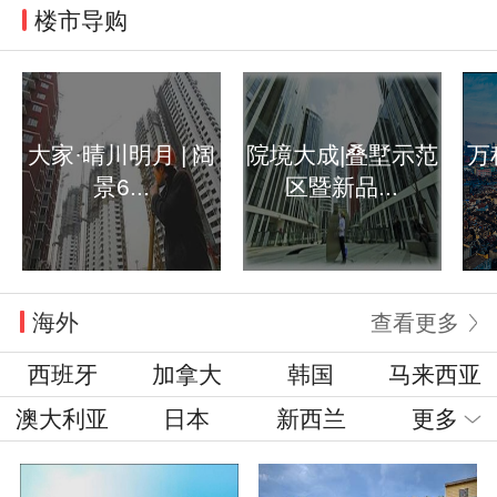
楼市导购
大家·晴川明月 | 阔
院境大成|叠墅示范
万
景6...
区暨新品...
海外
查看更多
西班牙
加拿大
韩国
马来西亚
澳大利亚
日本
新西兰
更多