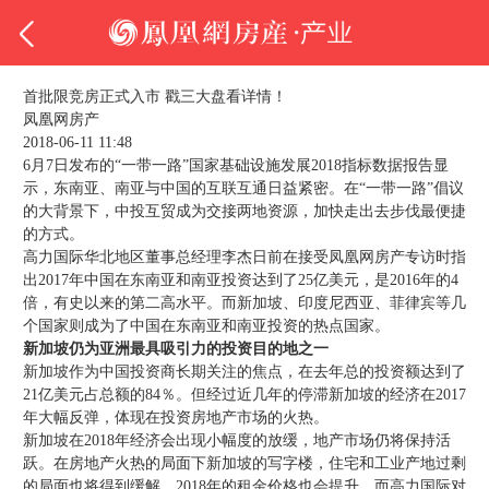
首批限竞房正式入市 戳三大盘看详情！
凤凰网房产
2018-06-11 11:48
6月7日发布的“一带一路”国家基础设施发展2018指标数据报告显
示，东南亚、南亚与中国的互联互通日益紧密。在“一带一路”倡议
的大背景下，中投互贸成为交接两地资源，加快走出去步伐最便捷
的方式。
高力国际华北地区董事总经理李杰日前在接受凤凰网房产专访时指
出2017年中国在东南亚和南亚投资达到了25亿美元，是2016年的4
倍，有史以来的第二高水平。而新加坡、印度尼西亚、菲律宾等几
个国家则成为了中国在东南亚和南亚投资的热点国家。
新加坡仍为亚洲最具吸引力的投资目的地之一
新加坡作为中国投资商长期关注的焦点，在去年总的投资额达到了
21亿美元占总额的84％。但经过近几年的停滞新加坡的经济在2017
年大幅反弹，体现在投资房地产市场的火热。
新加坡在2018年经济会出现小幅度的放缓，地产市场仍将保持活
跃。在房地产火热的局面下新加坡的写字楼，住宅和工业产地过剩
的局面也将得到缓解，2018年的租金价格也会提升。而高力国际对