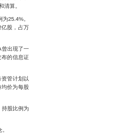
和清算。
25.4%。
2亿股，占万
A曾出现了一
发布的信息证
号资管计划以
减持均价为每股
，持股比例为
仓。