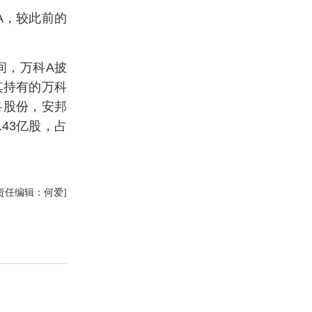
A，较此前的
间，万科A披
其持有的万科
科股份，安邦
43亿股，占
责任编辑：何爱]