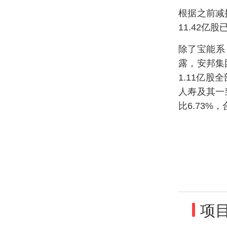
根据之前减
11.42
除了宝能系
露，安邦集
1.11亿
人寿及其一
比6.73%
项