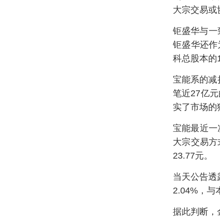
大宗交易或
钜盛华与一致
钜盛华还作
科总股本的1
宝能系的减
笔近27亿
实了市场的
宝能最近一
大宗交易方式
23.77元。
当天公告透
2.04%
据此判断，