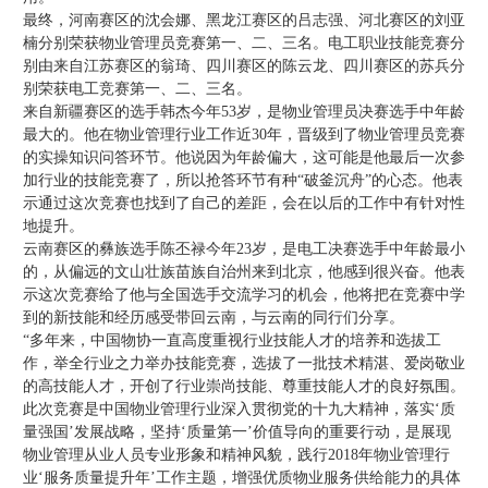
最终，河南赛区的沈会娜、黑龙江赛区的吕志强、河北赛区的刘亚
楠分别荣获物业管理员竞赛第一、二、三名。电工职业技能竞赛分
别由来自江苏赛区的翁琦、四川赛区的陈云龙、四川赛区的苏兵分
别荣获电工竞赛第一、二、三名。
来自新疆赛区的选手韩杰今年53岁，是物业管理员决赛选手中年龄
最大的。他在物业管理行业工作近30年，晋级到了物业管理员竞赛
的实操知识问答环节。他说因为年龄偏大，这可能是他最后一次参
加行业的技能竞赛了，所以抢答环节有种“破釜沉舟”的心态。他表
示通过这次竞赛也找到了自己的差距，会在以后的工作中有针对性
地提升。
云南赛区的彝族选手陈丕禄今年23岁，是电工决赛选手中年龄最小
的，从偏远的文山壮族苗族自治州来到北京，他感到很兴奋。他表
示这次竞赛给了他与全国选手交流学习的机会，他将把在竞赛中学
到的新技能和经历感受带回云南，与云南的同行们分享。
“多年来，中国物协一直高度重视行业技能人才的培养和选拔工
作，举全行业之力举办技能竞赛，选拔了一批技术精湛、爱岗敬业
的高技能人才，开创了行业崇尚技能、尊重技能人才的良好氛围。
此次竞赛是中国物业管理行业深入贯彻党的十九大精神，落实‘质
量强国’发展战略，坚持‘质量第一’价值导向的重要行动，是展现
物业管理从业人员专业形象和精神风貌，践行2018年物业管理行
业‘服务质量提升年’工作主题，增强优质物业服务供给能力的具体